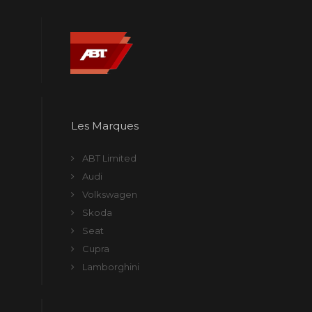
Les Marques
ABT Limited
Audi
Volkswagen
Skoda
Seat
Cupra
Lamborghini