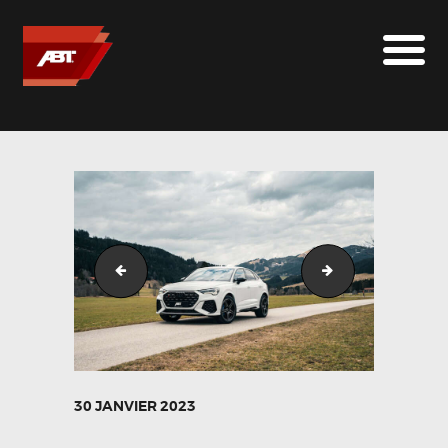
ABT SPORTSLINE FRANCE
LE MONDE ABT
MARQUES
LE SUR-MESURE
ABT
CONTACT
Audi_RSQ3_Kumulusblau_HR21-6
Audi_RSQ3_wei
30 JANVIER 2023